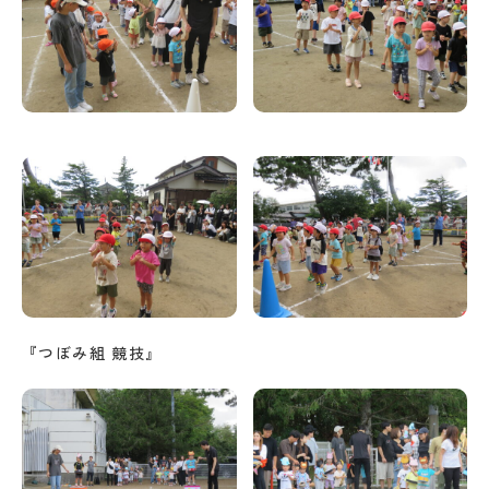
『つぼみ組 競技』