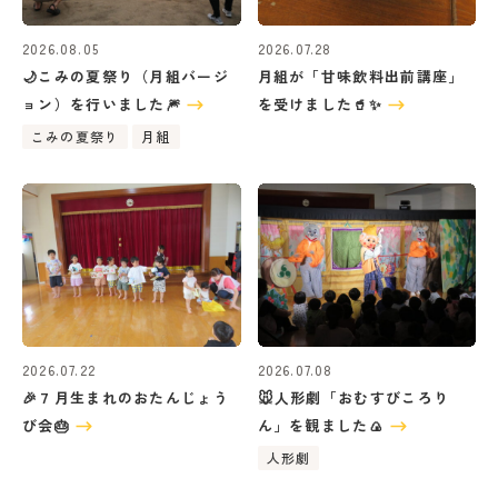
2026.08.05
2026.07.28
🌙こみの夏祭り（月組バージ
月組が「甘味飲料出前講座」
ョン）を行いました🎆
を受けました🥤✨
こみの夏祭り
月組
2026.07.22
2026.07.08
🎉７月生まれのおたんじょう
🐭人形劇「おむすびころり
び会🎂
ん」を観ました🍙
人形劇